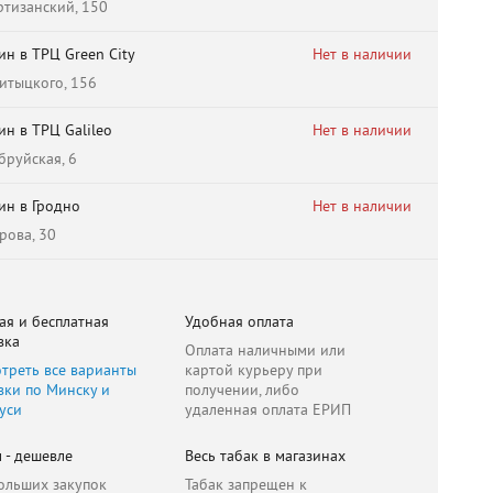
ртизанский, 150
ин в ТРЦ Green City
Нет в наличии
ритыцкого, 156
ин в ТРЦ Galileo
Нет в наличии
обруйская, 6
ин в Гродно
Нет в наличии
ирова, 30
ая и бесплатная
Удобная оплата
вка
Оплата наличными или
треть все варианты
картой курьеру при
вки по Минску и
получении, либо
уси
удаленная оплата ЕРИП
 - дешевле
Весь табак в магазинах
ольших закупок
Табак запрещен к