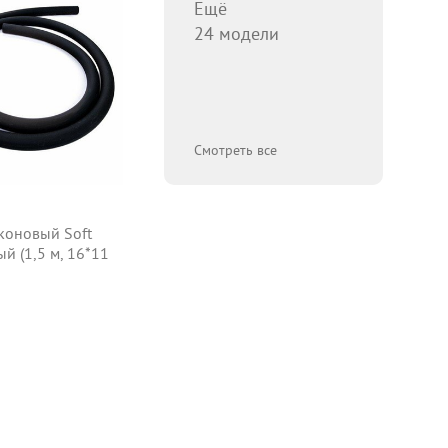
Ещё
24 модели
Смотреть все
коновый Soft
й (1,5 м, 16*11