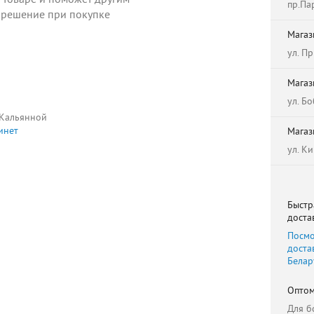
пр.Па
 решение при покупке
Магаз
ул. П
Магаз
ул. Б
 Кальянной
инет
Магаз
ул. К
Быстр
доста
Посмо
доста
Белар
Оптом
Для б