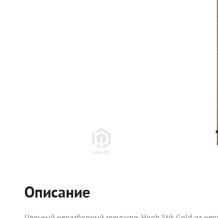
Описание
Цельный неразборный мундштук Hoob Stik Gold из нер