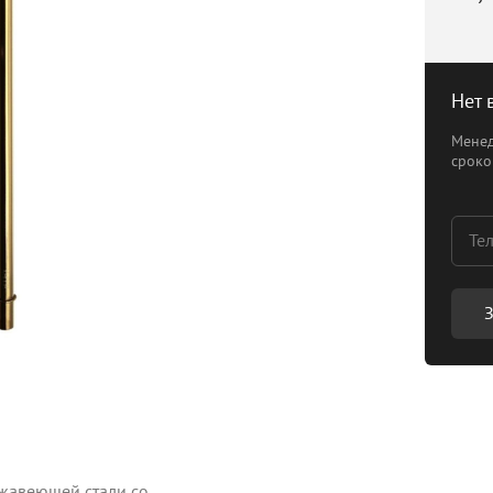
Нет 
Менед
сроко
З
жавеющей стали со