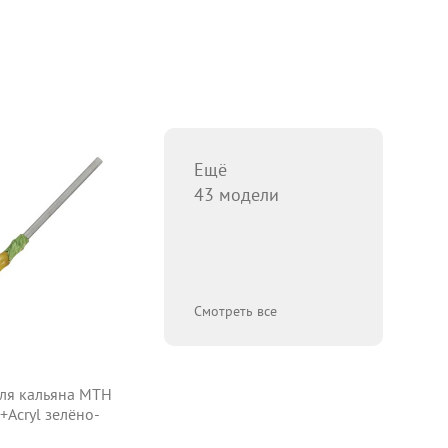
Ещё
43 модели
Смотреть все
ля кальяна MTH
+Acryl зелёно-