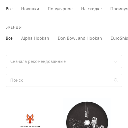
Все
Новинки
Популярное
На скидке
Премиу
БРЕНДЫ
Все
Alpha Hookah
Don Bowl and Hookah
EuroShi
Сначала рекомендованные