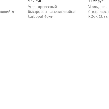
4.49 руб.
11.99 руб.
Уголь древесный
Уголь древ
яющийся
быстровоспламеняющийся
быстровос
Carbopol 40мм
ROCK CUBE