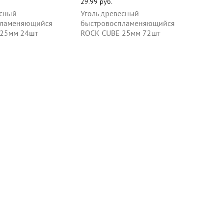
29.99 руб.
есный
Уголь древесный
пламеняющийся
быстровоспламеняющийся
 25мм 24шт
ROCK CUBE 25мм 72шт