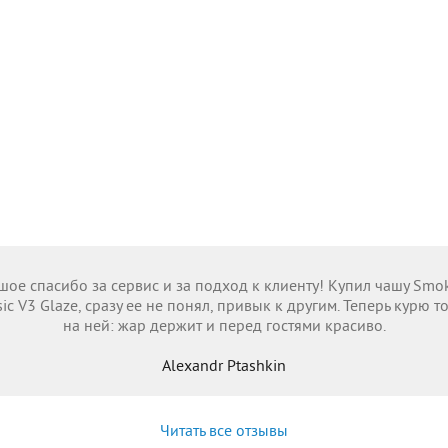
шое спасибо за сервис и за подход к клиенту! Купил чашу Smo
sic V3 Glaze, сразу ее не понял, привык к другим. Теперь курю т
на ней: жар держит и перед гостями красиво.
Alexandr Ptashkin
Читать все отзывы