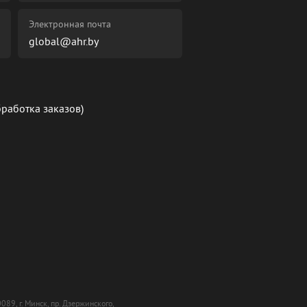
Электронная почта
global@ahr.by
бработка заказов)
9, г. Минск, пр. Дзержинского,